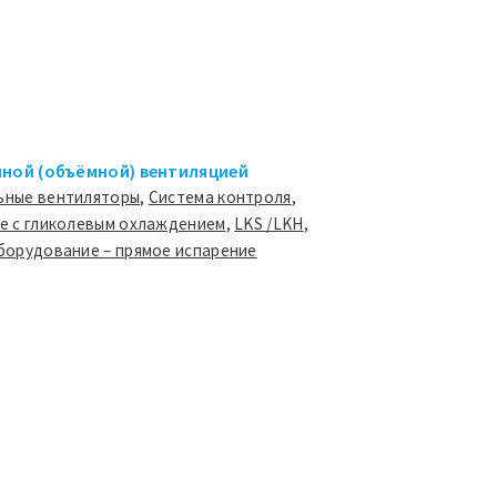
нной (объёмной) вентиляцией
ьные вентиляторы
,
Система контроля
,
е c гликолевым охлаждением
,
LKS /LKH
,
борудование – прямое испарение