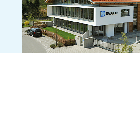
Gaugele as App
СКАЧАТЬ С
СКАЧАТЬ В
APPSTORE
GOOGLE PLAY