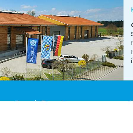
Gaugele Teamviewer
Z
JETZT
AY
HERUNTERLADEN