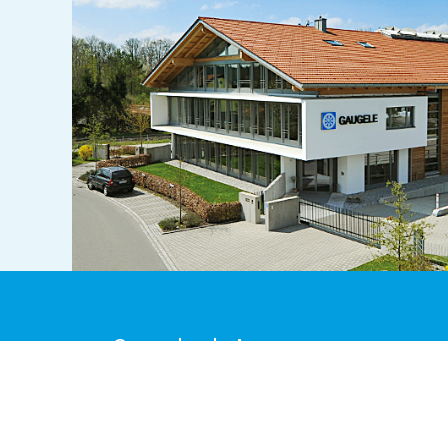
Gaugele als App
IM APPSTORE
VON GOOGLE PL
HERUNTERLADEN
HERUNTERLADEN