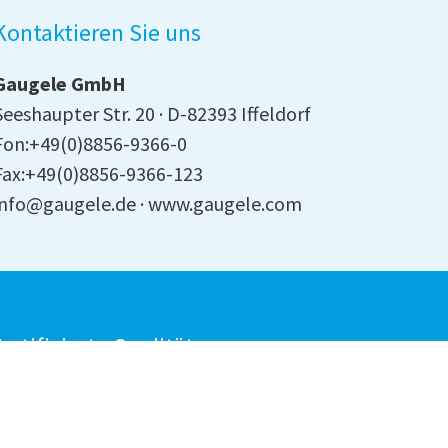
Kontaktieren Sie uns
Gaugele GmbH
Seeshaupter Str. 20
D-82393 Iffeldorf
Fon:+49(0)8856-9366-0
Fax:+49(0)8856-9366-123
info@gaugele.de
www.gaugele.com
ertifizierte Qualität