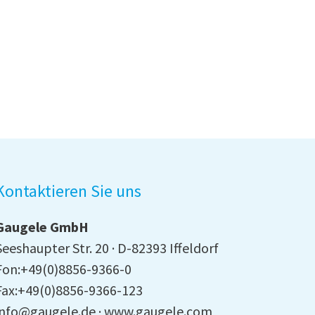
Kontaktieren Sie uns
Gaugele GmbH
Seeshaupter Str. 20
D-82393 Iffeldorf
Fon:+49(0)8856-9366-0
Fax:+49(0)8856-9366-123
info@gaugele.de
www.gaugele.com